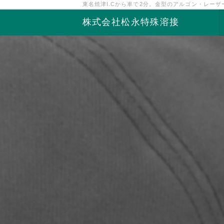
東名焼津I.Cから車で2分。金型のアルゴン・レー
株式会社松永特殊溶接