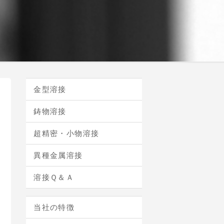
金型溶接
鋳物溶接
超精密・小物溶接
異種金属溶接
溶接Ｑ＆Ａ
当社の特徴