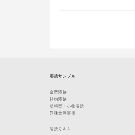
溶接サンプル
金型溶接
鋳物溶接
超精密・小物溶接
異種金属溶接
溶接Ｑ＆Ａ