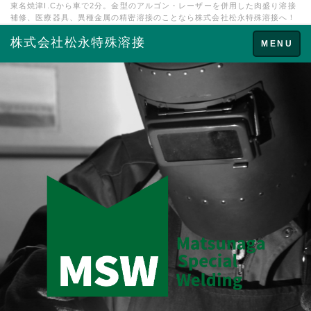
東名焼津I.Cから車で2分。金型のアルゴン・レーザーを併用した肉盛り溶接
補修、医療器具、異種金属の精密溶接のことなら株式会社松永特殊溶接へ！
株式会社松永特殊溶接
Toggle
MENU
navigation