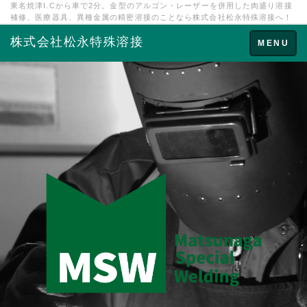
東名焼津I.Cから車で2分。金型のアルゴン・レーザーを併用した肉盛り溶接
補修、医療器具、異種金属の精密溶接のことなら株式会社松永特殊溶接へ！
株式会社松永特殊溶接
Toggle
MENU
navigation