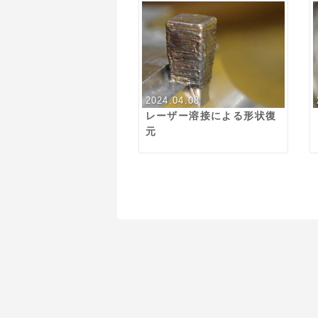
2024.04.08
レーザー溶接による形状復
元