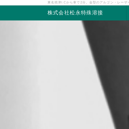
東名焼津I.Cから車で2分。金型のアルゴン・レー
株式会社松永特殊溶接