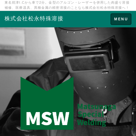
東名焼津I.Cから車で2分。金型のアルゴン・レーザーを併用した肉盛り溶接
補修、医療器具、異種金属の精密溶接のことなら株式会社松永特殊溶接へ！
株式会社松永特殊溶接
Toggle
MENU
navigation