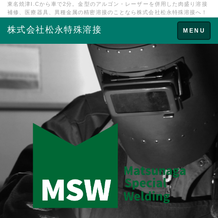
東名焼津I.Cから車で2分。金型のアルゴン・レーザーを併用した肉盛り溶接
補修、医療器具、異種金属の精密溶接のことなら株式会社松永特殊溶接へ！
株式会社松永特殊溶接
Toggle
MENU
navigation