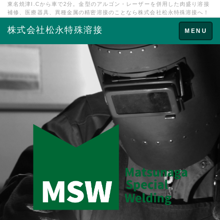
東名焼津I.Cから車で2分。金型のアルゴン・レーザーを併用した肉盛り溶接
補修、医療器具、異種金属の精密溶接のことなら株式会社松永特殊溶接へ！
株式会社松永特殊溶接
Toggle
MENU
navigation