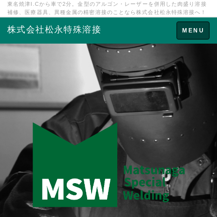
東名焼津I.Cから車で2分。金型のアルゴン・レーザーを併用した肉盛り溶接
補修、医療器具、異種金属の精密溶接のことなら株式会社松永特殊溶接へ！
株式会社松永特殊溶接
Toggle
MENU
navigation