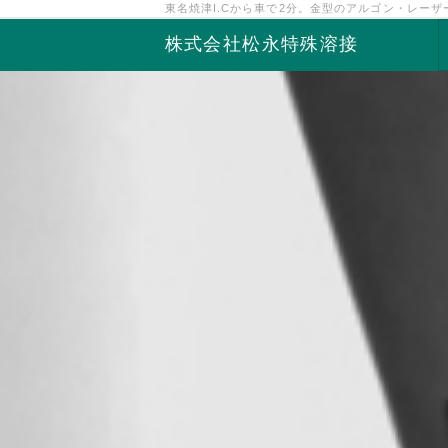
東名焼津I.Cから車で2分。金型のアルゴン・レー
株式会社松永特殊溶接