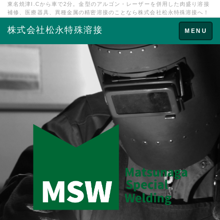
東名焼津I.Cから車で2分。金型のアルゴン・レーザーを併用した肉盛り溶接
補修、医療器具、異種金属の精密溶接のことなら株式会社松永特殊溶接へ！
株式会社松永特殊溶接
Toggle
MENU
navigation