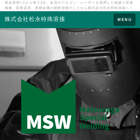
東名焼津I.Cから車で2分。金型のアルゴン・レーザーを併用した肉盛り溶接
補修、医療器具、異種金属の精密溶接のことなら株式会社松永特殊溶接へ！
株式会社松永特殊溶接
Toggle
MENU
navigation