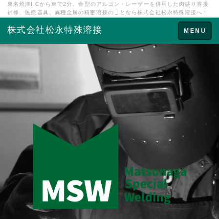
東名焼津I.Cから車で2分。金型のアルゴン・レーザーを併用した肉盛り溶接
補修、医療器具、異種金属の精密溶接のことなら株式会社松永特殊溶接へ！
株式会社松永特殊溶接
Toggle
MENU
navigation