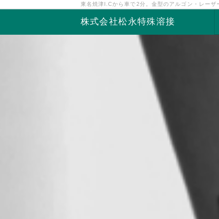
東名焼津I.Cから車で2分。金型のアルゴン・レー
株式会社松永特殊溶接