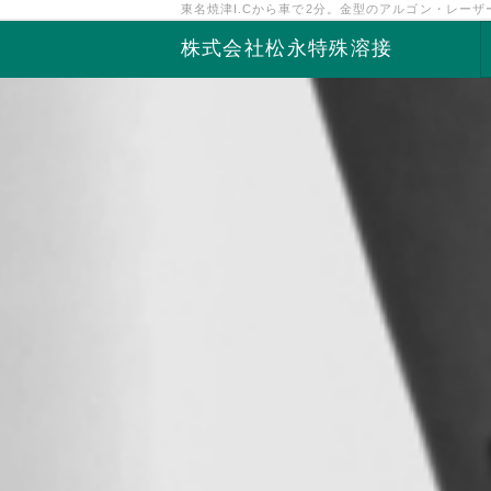
東名焼津I.Cから車で2分。金型のアルゴン・レー
株式会社松永特殊溶接