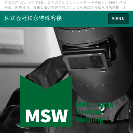
東名焼津I.Cから車で2分。金型のアルゴン・レーザーを併用した肉盛り溶接
補修、医療器具、異種金属の精密溶接のことなら株式会社松永特殊溶接へ！
株式会社松永特殊溶接
Toggle
MENU
navigation