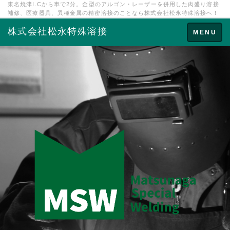
東名焼津I.Cから車で2分。金型のアルゴン・レーザーを併用した肉盛り溶接
補修、医療器具、異種金属の精密溶接のことなら株式会社松永特殊溶接へ！
株式会社松永特殊溶接
Toggle
MENU
navigation